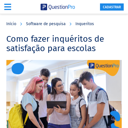
CADASTRAR
Skip
Skip
Skip
to
to
to
Início
Software de pesquisa
Inqueritos
main
primary
footer
content
sidebar
Como fazer inquéritos de
satisfação para escolas