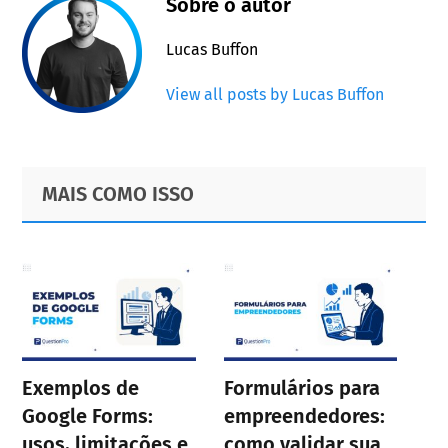
Sobre o autor
Lucas Buffon
View all posts by Lucas Buffon
Primary
Footer
MAIS COMO ISSO
Sidebar
Exemplos de
Formulários para
Google Forms:
empreendedores:
usos, limitações e
como validar sua