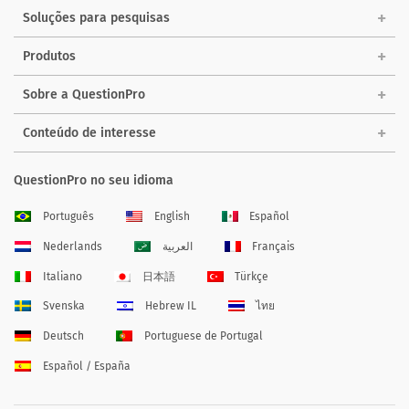
Soluções para pesquisas
Produtos
Sobre a QuestionPro
Conteúdo de interesse
QuestionPro no seu idioma
Português
English
Español
Nederlands
العربية
Français
Italiano
日本語
Türkçe
Svenska
Hebrew IL
ไทย
Deutsch
Portuguese de Portugal
Español / España