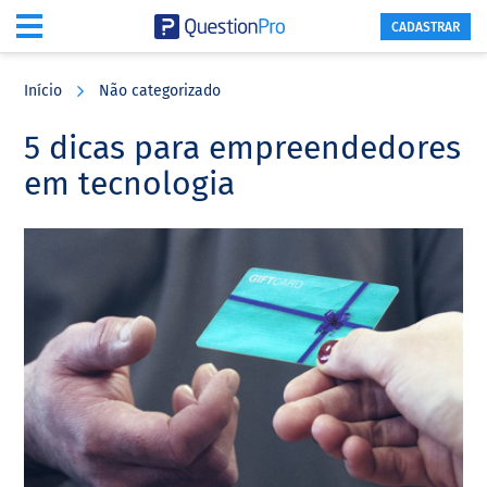
CADASTRAR
Skip
Skip
Skip
to
to
to
Início
Não categorizado
main
primary
footer
content
sidebar
5 dicas para empreendedores
em tecnologia