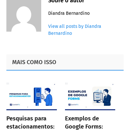
Sobre o autor
Diandra Bernardino
View all posts by Diandra
Bernardino
Primary
Footer
MAIS COMO ISSO
Sidebar
Pesquisas para
Exemplos de
estacionamentos:
Google Forms: