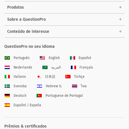
Produtos
Sobre a QuestionPro
Conteúdo de interesse
QuestionPro no seu idioma
Português
English
Español
Nederlands
العربية
Français
Italiano
日本語
Türkçe
Svenska
Hebrew IL
ไทย
Deutsch
Portuguese de Portugal
Español / España
Prêmios & certificados