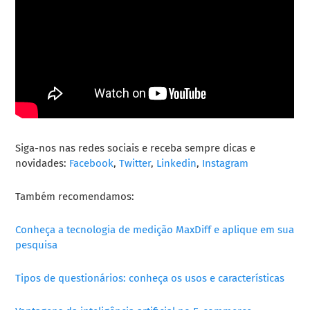
Siga-nos nas redes sociais e receba sempre dicas e
novidades:
Facebook
,
Twitter
,
Linkedin
,
Instagram
Também recomendamos:
Conheça a tecnologia de medição MaxDiff e aplique em sua
pesquisa
Tipos de questionários: conheça os usos e características