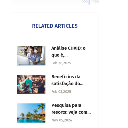
RELATED ARTICLES
Análise CHAID: o
que é,
características e
Feb 28,2025
como fazer
Benefícios da
satisfação do
cliente
Feb 03,2025
Pesquisa para
resorts: veja como
criar e a melhor
Nov 05,2024
ferramenta