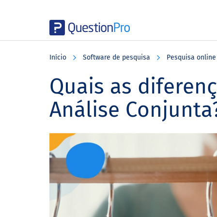
Skip
Skip
Skip
to
to
to
Início
Software de pesquisa
Pesquisa online
main
primary
footer
content
sidebar
Quais as diferenç
Análise Conjunta