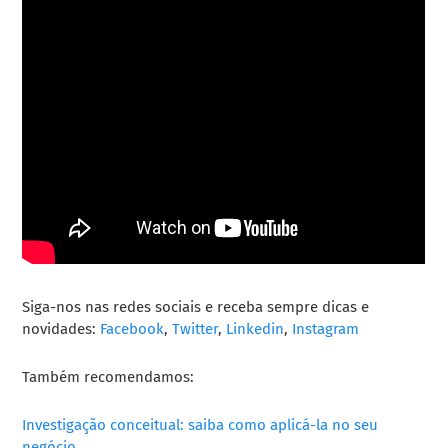
Siga-nos nas redes sociais e receba sempre dicas e
novidades:
Facebook
,
Twitter
,
Linkedin
,
Instagram
Também recomendamos:
Investigação conceitual: saiba como aplicá-la no seu
negócio