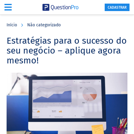
CADASTRAR
Skip
Skip
Skip
to
to
to
Início
Não categorizado
main
primary
footer
content
sidebar
Estratégias para o sucesso do
seu negócio – aplique agora
mesmo!