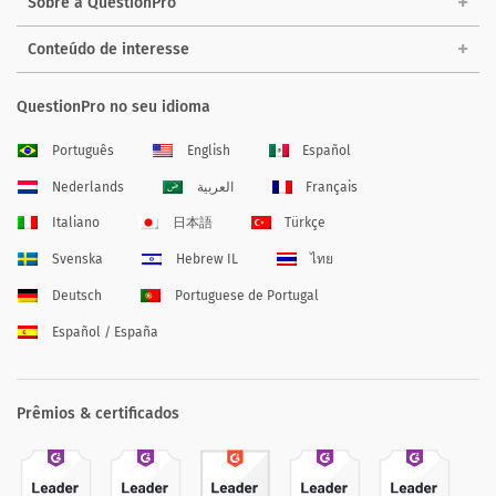
Sobre a QuestionPro
Conteúdo de interesse
QuestionPro no seu idioma
Português
English
Español
Nederlands
العربية
Français
Italiano
日本語
Türkçe
Svenska
Hebrew IL
ไทย
Deutsch
Portuguese de Portugal
Español / España
Prêmios & certificados