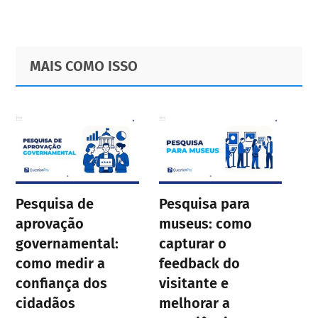
Primary
Footer
MAIS COMO ISSO
Sidebar
Pesquisa de
Pesquisa para
aprovação
museus: como
governamental:
capturar o
como medir a
feedback do
confiança dos
visitante e
cidadãos
melhorar a