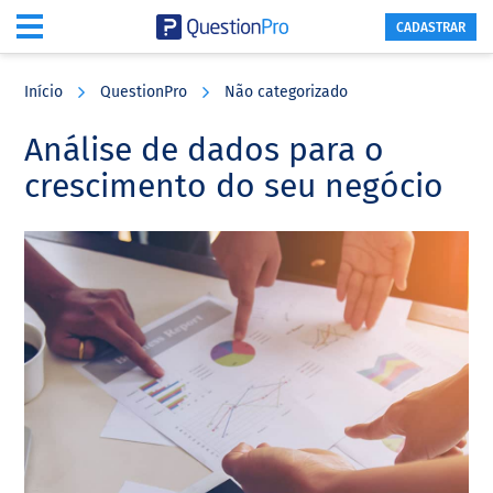
CADASTRAR
Skip
Skip
Skip
to
to
to
Início
QuestionPro
Não categorizado
main
primary
footer
content
sidebar
Análise de dados para o
crescimento do seu negócio