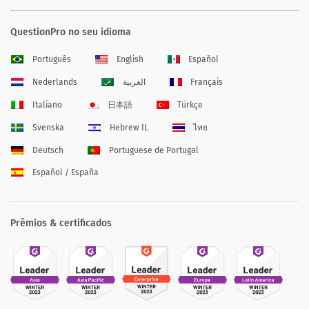
QuestionPro no seu idioma
Português
English
Español
Nederlands
العربية
Français
Italiano
日本語
Türkçe
Svenska
Hebrew IL
ไทย
Deutsch
Portuguese de Portugal
Español / España
Prêmios & certificados