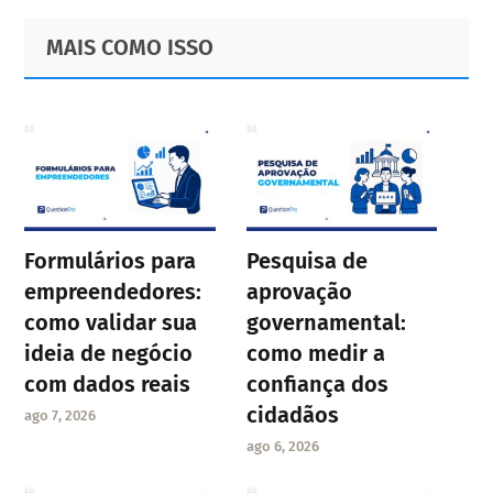
Primary
Footer
MAIS COMO ISSO
Sidebar
Formulários para
Pesquisa de
empreendedores:
aprovação
como validar sua
governamental:
ideia de negócio
como medir a
com dados reais
confiança dos
cidadãos
ago 7, 2026
ago 6, 2026