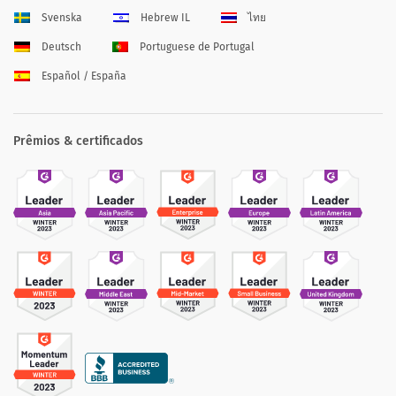
Svenska
Hebrew IL
ไทย
Deutsch
Portuguese de Portugal
Español / España
Prêmios & certificados