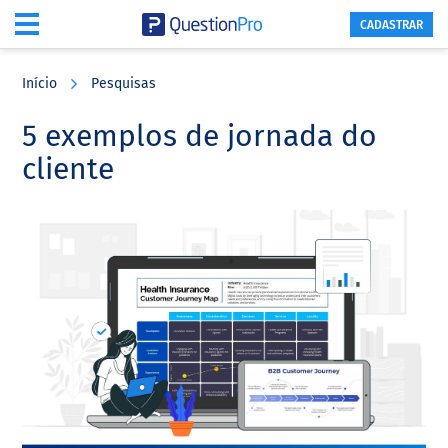
CADASTRAR
Skip
Skip
Skip
to
to
to
Início
Pesquisas
main
primary
footer
content
sidebar
5 exemplos de jornada do
cliente