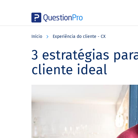
Skip
Skip
Skip
to
to
to
Início
Experiência do cliente - CX
main
primary
footer
content
sidebar
3 estratégias par
cliente ideal