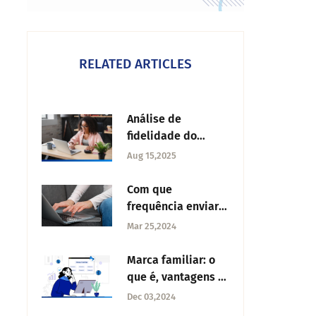
RELATED ARTICLES
Análise de
fidelidade do
cliente: o que é e
Aug 15,2025
como fazer
Com que
frequência enviar
NPS?
Mar 25,2024
Marca familiar: o
que é, vantagens e
como criar
Dec 03,2024