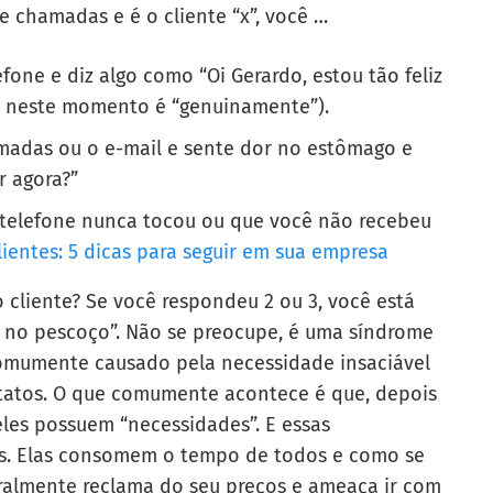
de chamadas e é o cliente “x”, você …
fone e diz algo como “Oi Gerardo, estou tão feliz
ve neste momento é “genuinamente”).
madas ou o e-mail e sente dor no estômago e
r agora?”
 o telefone nunca tocou ou que você não recebeu
lientes: 5 dicas para seguir em sua empresa
liente? Se você respondeu 2 ou 3, você está
 no pescoço”. Não se preocupe, é uma síndrome
omumente causado pela necessidade insaciável
ontatos. O que comumente acontece é que, depois
eles possuem “necessidades”. E essas
s. Elas consomem o tempo de todos e como se
geralmente reclama do seu preços e ameaça ir com