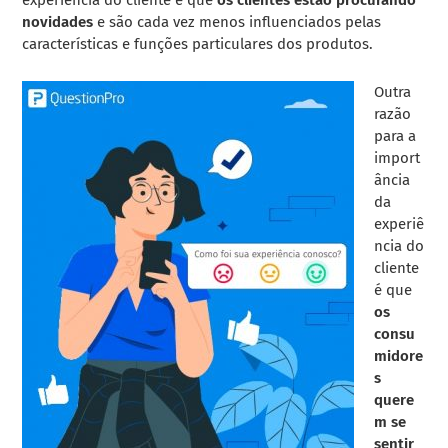
novidades
e são cada vez menos influenciados pelas
características e funções particulares dos produtos.
Outra
razão
para a
import
ância
da
experiê
ncia do
cliente
é que
os
consu
midore
s
quere
m se
sentir