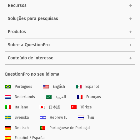
Recursos
Soluções para pesquisas
Produtos
Sobre a QuestionPro
Conteúdo de interesse
QuestionPro no seu idioma
Português
English
Español
Nederlands
العربية
Français
Italiano
日本語
Türkçe
Svenska
Hebrew IL
ไทย
Deutsch
Portuguese de Portugal
Español / España