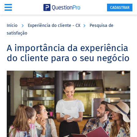
CADASTRAR
Skip
Skip
Skip
to
to
to
Início
Experiência do cliente - CX
Pesquisa de
main
primary
footer
satisfação
content
sidebar
A importância da experiência
do cliente para o seu negócio