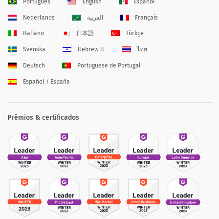
Português
English
Español
Nederlands
العربية
Français
Italiano
日本語
Türkçe
Svenska
Hebrew IL
ไทย
Deutsch
Portuguese de Portugal
Español / España
Prêmios & certificados