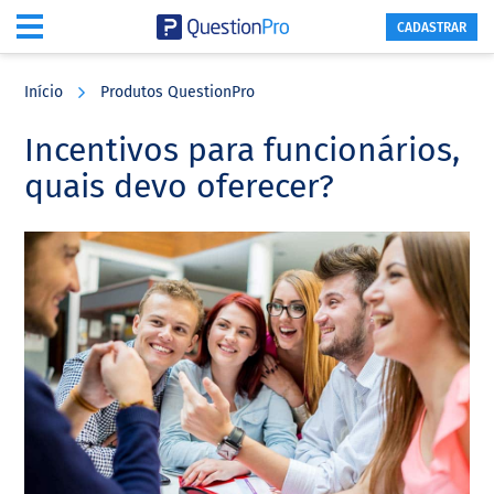
CADASTRAR
Skip
Skip
Skip
to
to
to
Início
Produtos QuestionPro
main
primary
footer
content
sidebar
Incentivos para funcionários,
quais devo oferecer?