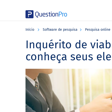
Skip
Skip
Skip
to
to
to
Início
Software de pesquisa
Pesquisa online
main
primary
footer
content
sidebar
Inquérito de via
conheça seus el