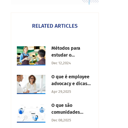
RELATED ARTICLES
Métodos para
estudar o
comportamento do
Dec 12,2024
consumidor
O que é employee
advocacy e dicas
para construir um
Apr 29,2025
programa
O que são
comunidades
online de pesquisa
Dec 08,2025
de mercado?