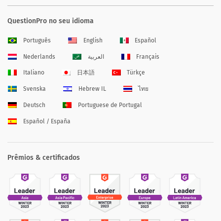
QuestionPro no seu idioma
Português
English
Español
Nederlands
العربية
Français
Italiano
日本語
Türkçe
Svenska
Hebrew IL
ไทย
Deutsch
Portuguese de Portugal
Español / España
Prêmios & certificados