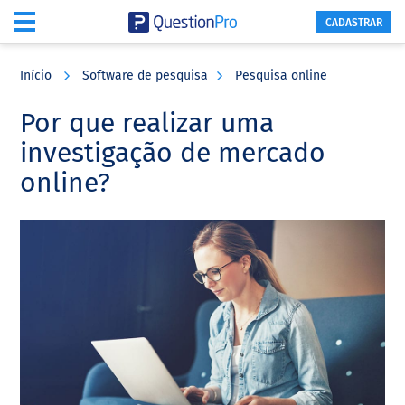
CADASTRAR
Skip
Skip
Skip
to
to
to
Início
Software de pesquisa
Pesquisa online
main
primary
footer
content
sidebar
Por que realizar uma
investigação de mercado
online?