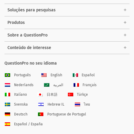
Soluções para pesquisas
Produtos
Sobre a QuestionPro
Conteúdo de interesse
QuestionPro no seu idioma
Português
English
Español
Nederlands
العربية
Français
Italiano
日本語
Türkçe
Svenska
Hebrew IL
ไทย
Deutsch
Portuguese de Portugal
Español / España