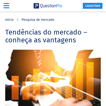
CADASTRAR
Skip
Skip
Skip
to
to
to
Início
Pesquisa de mercado
main
primary
footer
content
sidebar
Tendências do mercado –
conheça as vantagens