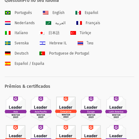
QuestionPro no seu idioma
Português
English
Español
Nederlands
العربية
Français
Italiano
日本語
Türkçe
Svenska
Hebrew IL
ไทย
Deutsch
Portuguese de Portugal
Español / España
Prêmios & certificados