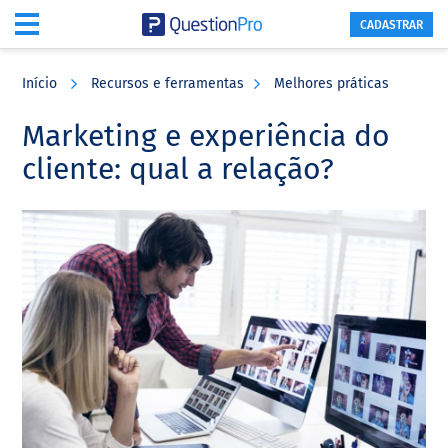
CADASTRAR
Skip
Skip
Skip
to
to
to
Início
Recursos e ferramentas
Melhores práticas
main
primary
footer
content
sidebar
Marketing e experiência do
cliente: qual a relação?