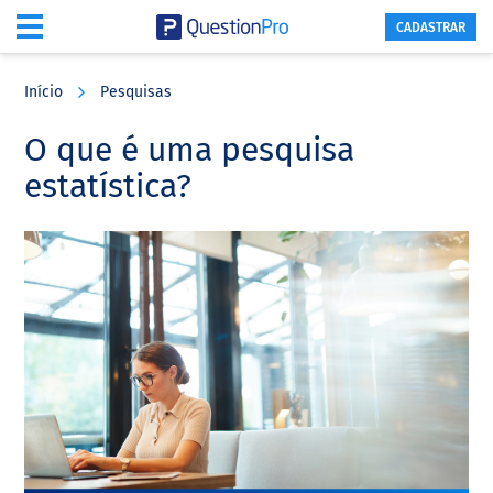
CADASTRAR
Skip
Skip
Skip
to
to
to
Início
Pesquisas
main
primary
footer
content
sidebar
O que é uma pesquisa
estatística?