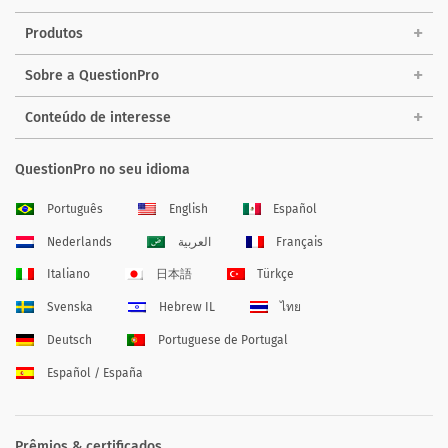
Produtos
Sobre a QuestionPro
Conteúdo de interesse
QuestionPro no seu idioma
Português
English
Español
Nederlands
العربية
Français
Italiano
日本語
Türkçe
Svenska
Hebrew IL
ไทย
Deutsch
Portuguese de Portugal
Español / España
Prêmios & certificados