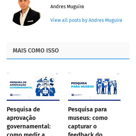
Andres Muguira
View all posts by Andres Muguira
Primary
Footer
MAIS COMO ISSO
Sidebar
Pesquisa de
Pesquisa para
aprovação
museus: como
governamental:
capturar o
como medir a
feedback do