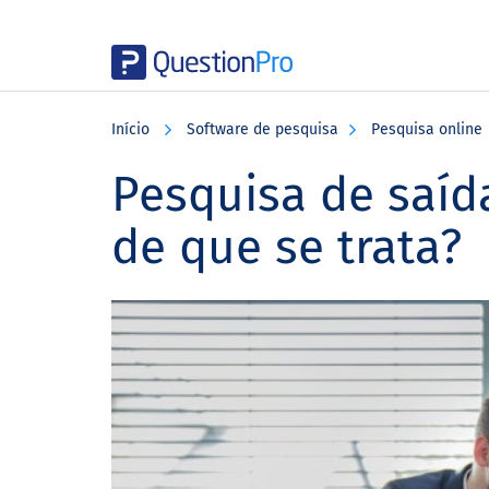
Skip
Skip
Skip
to
to
to
Início
Software de pesquisa
Pesquisa online
main
primary
footer
content
sidebar
Pesquisa de saíd
de que se trata?