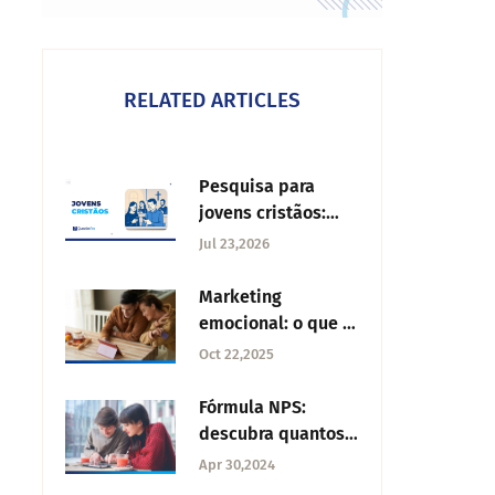
RELATED ARTICLES
Pesquisa para
jovens cristãos:
perguntas
Jul 23,2026
essenciais e como
aplicá-la
Marketing
emocional: o que é
e como
Oct 22,2025
implementar?
Fórmula NPS:
descubra quantos
clientes
Apr 30,2024
recomendam sua