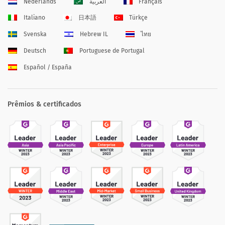
Nederlands
العربية
Français
Italiano
日本語
Türkçe
Svenska
Hebrew IL
ไทย
Deutsch
Portuguese de Portugal
Español / España
Prêmios & certificados