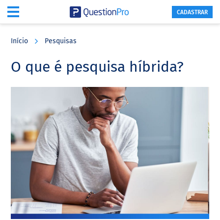
CADASTRAR
Skip
Skip
Skip
to
to
to
Início
Pesquisas
main
primary
footer
content
sidebar
O que é pesquisa híbrida?