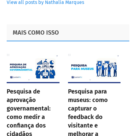
View all posts by Nathalia Marques
Primary
Footer
MAIS COMO ISSO
Sidebar
Pesquisa de
Pesquisa para
aprovação
museus: como
governamental:
capturar o
como medir a
feedback do
confiança dos
visitante e
cidadãos
melhorar a