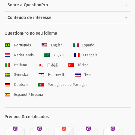
Sobre a QuestionPro
Conteúdo de interesse
QuestionPro no seu idioma
Português
English
Español
Nederlands
العربية
Français
Italiano
日本語
Türkçe
Svenska
Hebrew IL
ไทย
Deutsch
Portuguese de Portugal
Español / España
Prêmios & certificados