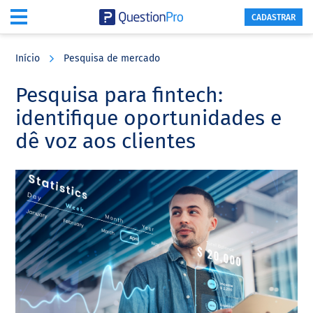
CADASTRAR
Skip
Skip
Skip
to
to
to
Início
Pesquisa de mercado
main
primary
footer
content
sidebar
Pesquisa para fintech:
identifique oportunidades e
dê voz aos clientes