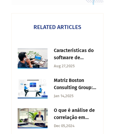
RELATED ARTICLES
Características do
software de
pesquisa
Aug 27,2025
Matriz Boston
Consulting Group:
como aplicar no e-
Jan 14,2025
commerce
O que é análise de
correlação em
pesquisas?
Dec 05,2024