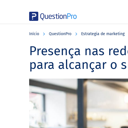
Skip
Skip
Skip
to
to
to
Início
QuestionPro
Estrategia de marketing
main
primary
footer
content
sidebar
Presença nas red
para alcançar o 