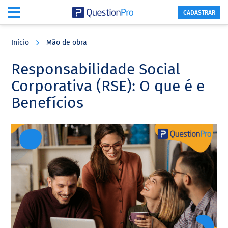
CADASTRAR
Skip
Skip
Skip
to
to
to
Início
Mão de obra
main
primary
footer
content
sidebar
Responsabilidade Social
Corporativa (RSE): O que é e
Benefícios