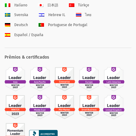
Italiano
日本語
Türkçe
Svenska
Hebrew IL
ไทย
Deutsch
Portuguese de Portugal
Español / España
Prêmios & certificados