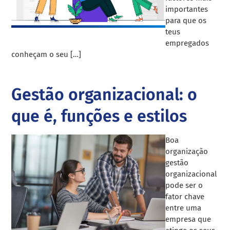
importantes
para que os
teus
empregados
conheçam o seu […]
Gestão organizacional: o
que é, funções e estilos
Boa
organização
gestão
organizacional
pode ser o
fator chave
entre uma
empresa que