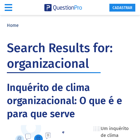
CADASTRAR
Skip
Skip
Skip
to
to
to
Home
main
primary
footer
content
sidebar
Search Results for:
organizacional
Inquérito de clima
organizacional: O que é e
para que serve
Um inquérito
de clima