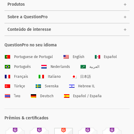
Produtos
Sobre a QuestionPro
Conteúdo de interesse
QuestionPro no seu idioma
Portuguese de Portugal
English
Español
Português
Nederlands
العربية
Français
Italiano
日本語
Türkçe
Svenska
Hebrew IL
ไทย
Deutsch
Español / España
Prêmios & certificados