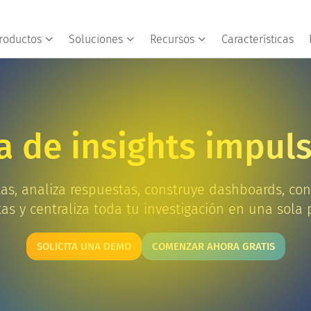
roductos
Soluciones
Recursos
Características
a de insights impuls
as, analiza respuestas, construye dashboards, con
as y centraliza toda tu investigación en una sola 
SOLICITA UNA DEMO
COMENZAR AHORA GRATIS