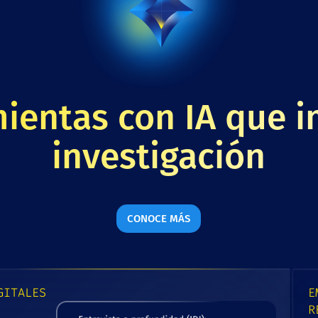
ientas con IA que 
investigación
CONOCE MÁS
GITALES
E
R