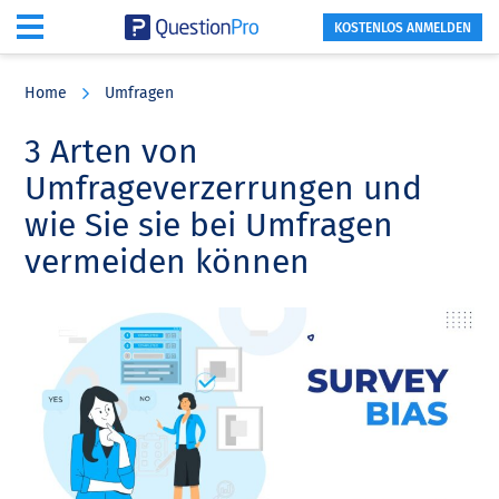
KOSTENLOS ANMELDEN
Skip
Skip
Skip
to
to
to
Home
Umfragen
main
primary
footer
content
sidebar
3 Arten von
Umfrageverzerrungen und
wie Sie sie bei Umfragen
vermeiden können