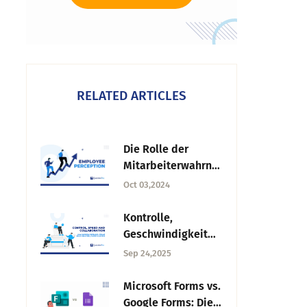
RELATED ARTICLES
Die Rolle der
Mitarbeiterwahrne
hmung beim
Oct 03,2024
organisatorischen
Wandel
Kontrolle,
Geschwindigkeit
und
Sep 24,2025
Zusammenarbeit:
Wie moderne
Microsoft Forms vs.
Forschungsteams
Google Forms: Die