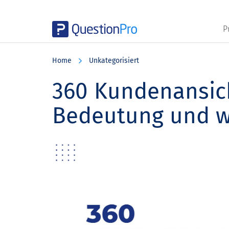
P
Skip
Skip
Skip
to
to
to
Home
Unkategorisiert
main
primary
footer
content
sidebar
360 Kundenansicht
Bedeutung und wi