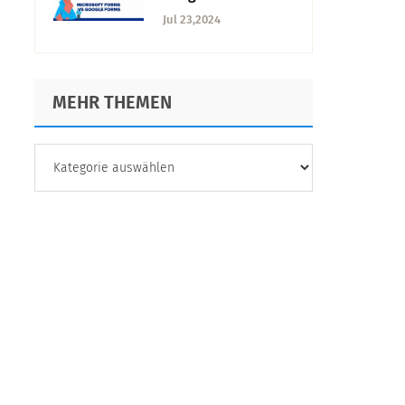
intelligentere und
richtige Lösung
Jul 23,2024
schnellere
wählen
Umfragen erstellen
MEHR THEMEN
MEHR
THEMEN