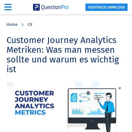
KOSTENLOS ANMELDEN
Skip
Skip
Skip
to
to
to
Home
CX
main
primary
footer
content
sidebar
Customer Journey Analytics
Metriken: Was man messen
sollte und warum es wichtig
ist