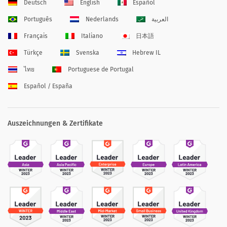
Deutsch
English
Español
Português
Nederlands
العربية
Français
Italiano
日本語
Türkçe
Svenska
Hebrew IL
ไทย
Portuguese de Portugal
Español / España
Auszeichnungen & Zertifikate