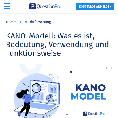
KOSTENLOS ANMELDEN
Skip
Skip
Skip
to
to
to
Home
Marktforschung
main
primary
footer
content
sidebar
KANO-Modell: Was es ist,
Bedeutung, Verwendung und
Funktionsweise