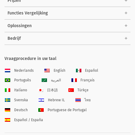
Prijzen
Functies Vergelijking
Oplossingen
Bedrijf
Vraagprocedure in uw taal
Nederlands
English
Español
Português
العربية
Français
Italiano
日本語
Türkçe
Svenska
Hebrew IL
ไทย
Deutsch
Portuguese de Portugal
Español / España