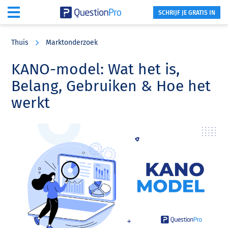
SCHRIJF JE GRATIS IN
Skip
Skip
Skip
to
to
to
Thuis
Marktonderzoek
main
primary
footer
content
sidebar
KANO-model: Wat het is,
Belang, Gebruiken & Hoe het
werkt