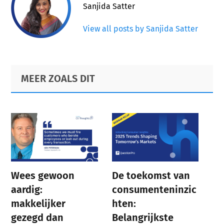
Sanjida Satter
View all posts by Sanjida Satter
Primary
Footer
MEER ZOALS DIT
Sidebar
Wees gewoon
De toekomst van
aardig:
consumenteninzic
makkelijker
hten:
gezegd dan
Belangrijkste