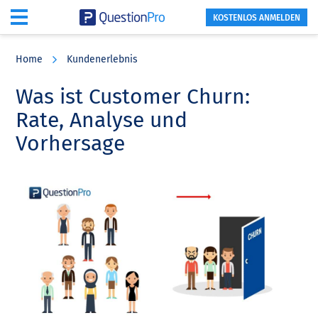
KOSTENLOS ANMELDEN
Skip
Skip
Skip
to
to
to
Home
Kundenerlebnis
main
primary
footer
content
sidebar
Was ist Customer Churn:
Rate, Analyse und
Vorhersage