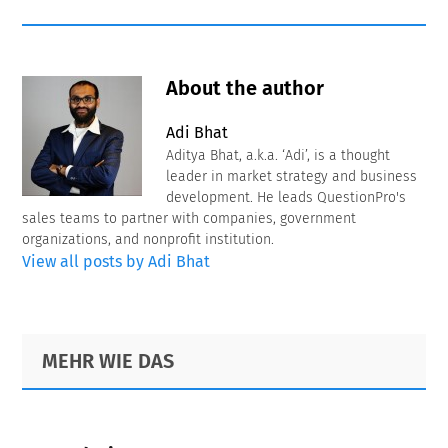
About the author
Adi Bhat
Aditya Bhat, a.k.a. ‘Adi’, is a thought
leader in market strategy and business
development. He leads QuestionPro's
sales teams to partner with companies, government
organizations, and nonprofit institution.
View all posts by Adi Bhat
Primary
Footer
MEHR WIE DAS
Sidebar