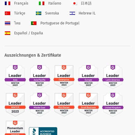
Français
Italiano
日本語
Türkçe
Svenska
Hebrew IL
ไทย
Portuguese de Portugal
Español / España
Auszeichnungen & Zertifikate