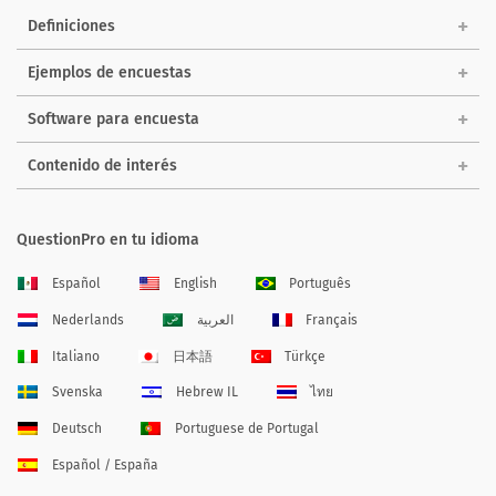
Definiciones
Ejemplos de encuestas
Software para encuesta
Contenido de interés
QuestionPro en tu idioma
Español
English
Português
Nederlands
العربية
Français
Italiano
日本語
Türkçe
Svenska
Hebrew IL
ไทย
Deutsch
Portuguese de Portugal
Español / España