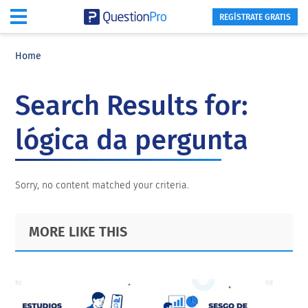
REGÍSTRATE GRATIS
Skip
Skip
Skip
to
to
to
Home
main
primary
footer
content
sidebar
Search Results for:
lógica da pergunta
Sorry, no content matched your criteria.
Primary
Footer
MORE LIKE THIS
Sidebar