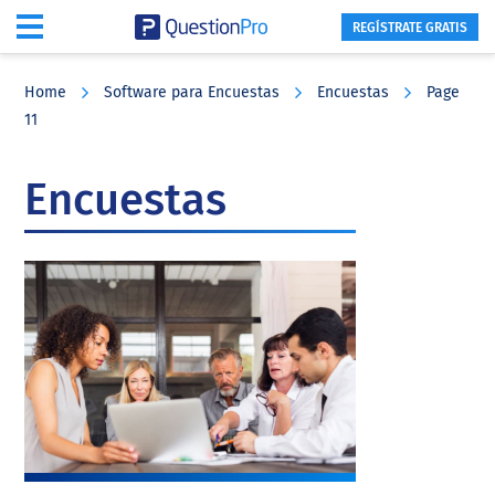
REGÍSTRATE GRATIS
Skip
Skip
Skip
to
to
to
Home
Software para Encuestas
Encuestas
Page
main
primary
footer
11
content
sidebar
Encuestas