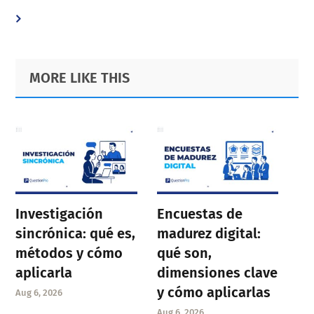
omitted
omitted
to
to
to
to
to
to
to
page
page
page
page
page
page
page
Primary
Footer
MORE LIKE THIS
Sidebar
Investigación
Encuestas de
sincrónica: qué es,
madurez digital:
métodos y cómo
qué son,
aplicarla
dimensiones clave
y cómo aplicarlas
Aug 6, 2026
Aug 6, 2026