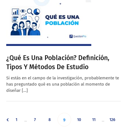
¿Qué Es Una Población? Definición,
Tipos Y Métodos De Estudio
Si estás en el campo de la investigación, probablemente te
has preguntado qué es una población al momento de
diseñar […]
Interim
Interim
Go
Go
Go
Go
Go
Go
1
7
8
Go
10
11
126
…
…
9
pages
pages