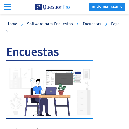
REGÍSTRATE GRATIS
Skip
Skip
Skip
to
to
to
Home
Software para Encuestas
Encuestas
Page
main
primary
footer
9
content
sidebar
Encuestas