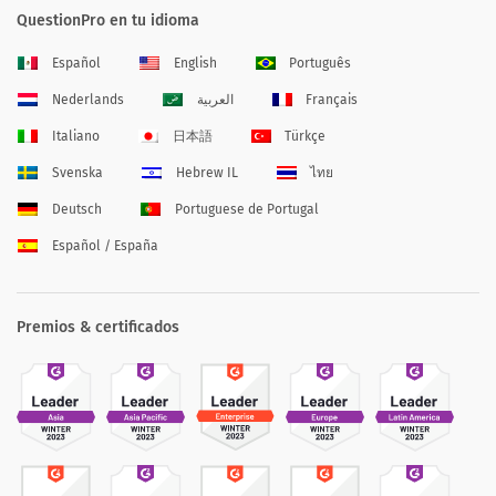
QuestionPro en tu idioma
Español
English
Português
Nederlands
العربية
Français
Italiano
日本語
Türkçe
Svenska
Hebrew IL
ไทย
Deutsch
Portuguese de Portugal
Español / España
Premios & certificados