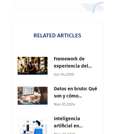
RELATED ARTICLES
Framework de
experiencia del
cliente: Qué es y
Jun 04,2026
cómo crearlo
Datos en bruto: Qué
son y cómo
procesarlos
Nov 01,2024
Inteligencia
artificial en
marketing: