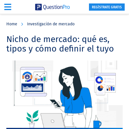
REGÍSTRATE GRATIS
Skip
Skip
Skip
to
to
to
Home
Investigación de mercado
main
primary
footer
content
sidebar
Nicho de mercado: qué es,
tipos y cómo definir el tuyo