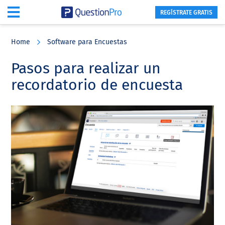
REGÍSTRATE GRATIS
Skip
Skip
Skip
to
to
to
Home
Software para Encuestas
main
primary
footer
content
sidebar
Pasos para realizar un
recordatorio de encuesta