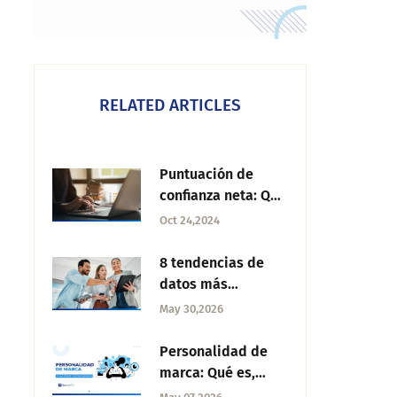
RELATED ARTICLES
Puntuación de
confianza neta: Qué
es y cómo medirla
Oct 24,2024
8 tendencias de
datos más
importantes para
May 30,2026
entender el futuro
Personalidad de
marca: Qué es,
arquetipos y cómo