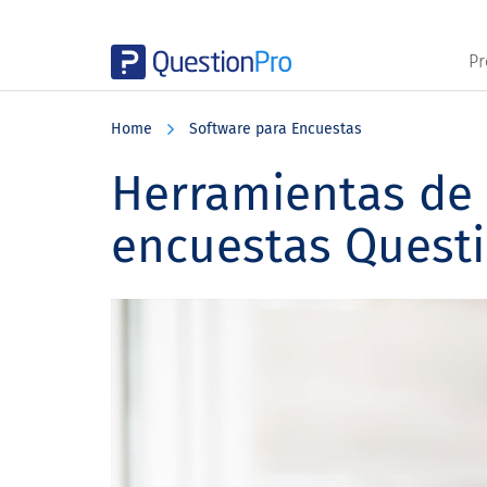
Pr
Skip
Skip
Skip
to
to
to
Home
Software para Encuestas
main
primary
footer
content
sidebar
Herramientas de 
encuestas Quest