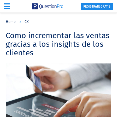
REGÍSTRATE GRATIS
Skip
Skip
Skip
to
to
to
Home
CX
main
primary
footer
content
sidebar
Como incrementar las ventas
gracias a los insights de los
clientes