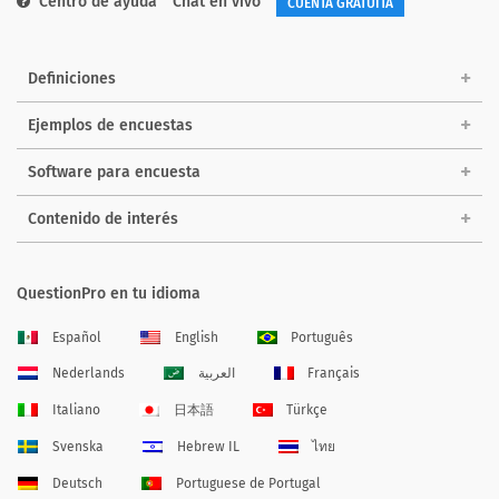
Centro de ayuda
Chat en vivo
CUENTA GRATUITA
Definiciones
Ejemplos de encuestas
Software para encuesta
Contenido de interés
QuestionPro en tu idioma
Español
English
Português
Nederlands
العربية
Français
Italiano
日本語
Türkçe
Svenska
Hebrew IL
ไทย
Deutsch
Portuguese de Portugal