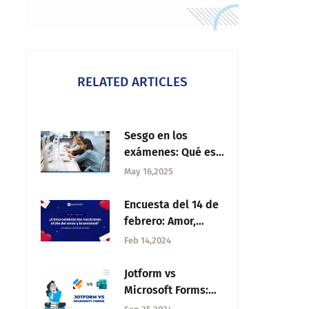
RELATED ARTICLES
Sesgo en los
exámenes: Qué es,
causas y
May 16,2025
soluciones
Encuesta del 14 de
febrero: Amor,
comercio y la
Feb 14,2024
opinión de los
mexicanos
Jotform vs
Microsoft Forms:
¿Cuál debo