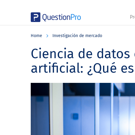
Pr
Skip
Skip
Skip
to
to
to
Home
Investigación de mercado
main
primary
footer
content
sidebar
Ciencia de datos 
artificial: ¿Qué e