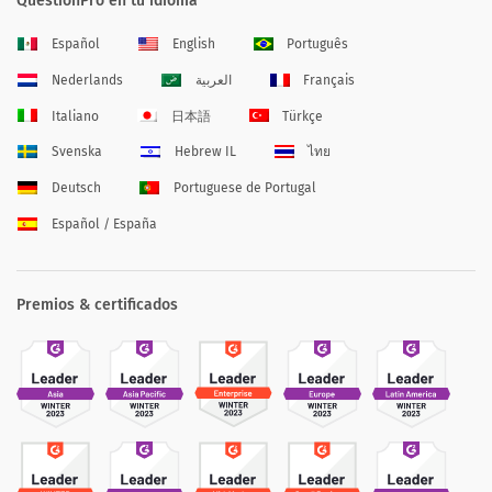
QuestionPro en tu idioma
Español
English
Português
Nederlands
العربية
Français
Italiano
日本語
Türkçe
Svenska
Hebrew IL
ไทย
Deutsch
Portuguese de Portugal
Español / España
Premios & certificados