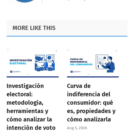
Primary
Footer
MORE LIKE THIS
Sidebar
Investigación
Curva de
electoral:
indiferencia del
metodología,
consumidor: qué
herramientas y
es, propiedades y
cómo analizar la
cómo analizarla
intención de voto
Aug 5, 2026