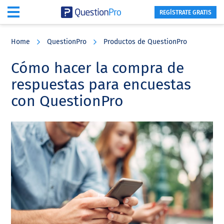
REGÍSTRATE GRATIS
Skip
Skip
Skip
to
to
to
Home
QuestionPro
Productos de QuestionPro
main
primary
footer
content
sidebar
Cómo hacer la compra de
respuestas para encuestas
con QuestionPro