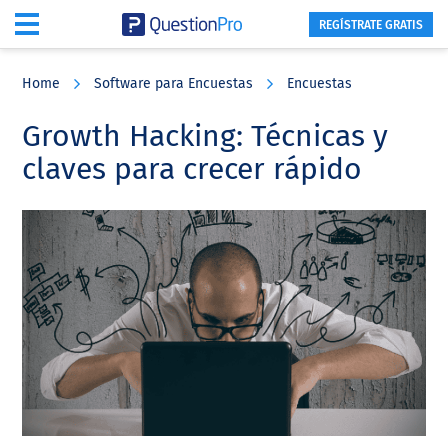
REGÍSTRATE GRATIS
Skip
Skip
Skip
to
to
to
Home
Software para Encuestas
Encuestas
main
primary
footer
content
sidebar
Growth Hacking: Técnicas y
claves para crecer rápido