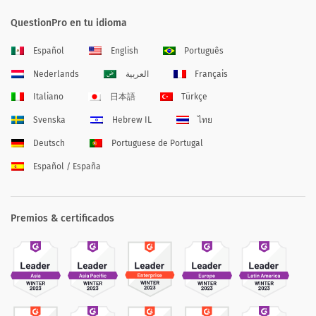
QuestionPro en tu idioma
Español
English
Português
Nederlands
العربية
Français
Italiano
日本語
Türkçe
Svenska
Hebrew IL
ไทย
Deutsch
Portuguese de Portugal
Español / España
Premios & certificados