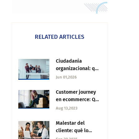
RELATED ARTICLES
Ciudadanía
organizacional: qué
es, ejemplos y
Jun 01,2026
beneficios¿Qué es
la ciudadanía
Customer journey
organizacional?
en ecommerce: Qué
es y cómo
Aug 13,2023
mejorarlo
Malestar del
cliente: qué lo
provoca, cómo