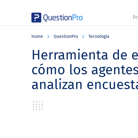
Pr
Skip
Skip
Skip
to
to
to
Home
QuestionPro
Tecnología
main
primary
footer
content
sidebar
Herramienta de 
cómo los agentes
analizan encuest