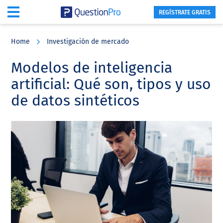
REGÍSTRATE GRATIS
Skip
Skip
Skip
to
to
to
Home
Investigación de mercado
main
primary
footer
content
sidebar
Modelos de inteligencia
artificial: Qué son, tipos y uso
de datos sintéticos