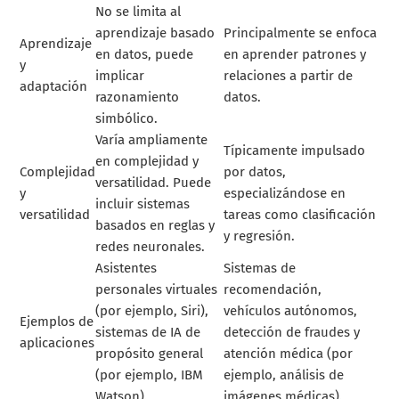
No se limita al
aprendizaje basado
Principalmente se enfoca
Aprendizaje
en datos, puede
en aprender patrones y
y
implicar
relaciones a partir de
adaptación
razonamiento
datos.
simbólico.
Varía ampliamente
Típicamente impulsado
en complejidad y
Complejidad
por datos,
versatilidad. Puede
y
especializándose en
incluir sistemas
versatilidad
tareas como clasificación
basados en reglas y
y regresión.
redes neuronales.
Asistentes
Sistemas de
personales virtuales
recomendación,
(por ejemplo, Siri),
vehículos autónomos,
Ejemplos de
sistemas de IA de
detección de fraudes y
aplicaciones
propósito general
atención médica (por
(por ejemplo, IBM
ejemplo, análisis de
Watson).
imágenes médicas).