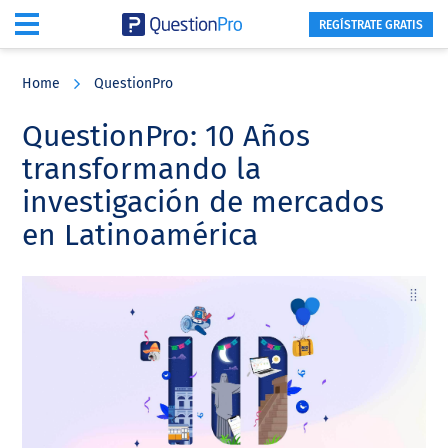
REGÍSTRATE GRATIS
Skip
Skip
Skip
to
to
to
Home
QuestionPro
main
primary
footer
content
sidebar
QuestionPro: 10 Años
transformando la
investigación de mercados
en Latinoamérica