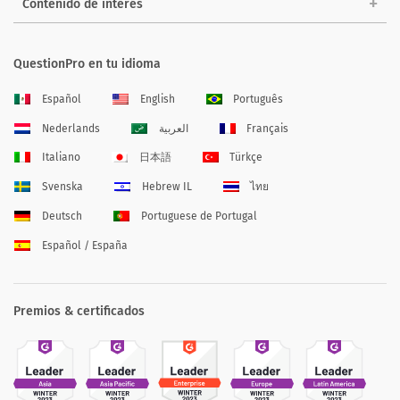
Contenido de interés
QuestionPro en tu idioma
Español
English
Português
Nederlands
العربية
Français
Italiano
日本語
Türkçe
Svenska
Hebrew IL
ไทย
Deutsch
Portuguese de Portugal
Español / España
Premios & certificados