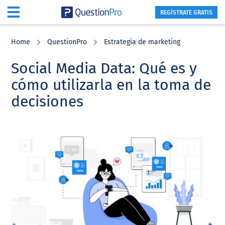
REGÍSTRATE GRATIS
Skip
Skip
Skip
to
to
to
Home
QuestionPro
Estrategia de marketing
main
primary
footer
content
sidebar
Social Media Data: Qué es y
cómo utilizarla en la toma de
decisiones