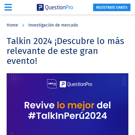
REGÍSTRATE GRATIS
Skip
Skip
Skip
to
to
to
Home
Investigación de mercado
main
primary
footer
content
sidebar
Talkin 2024 ¡Descubre lo más
relevante de este gran
evento!