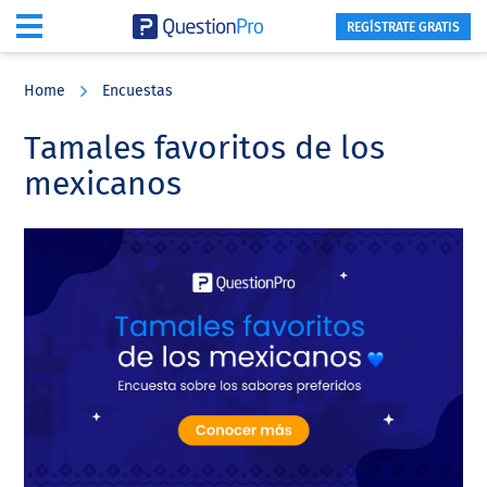
REGÍSTRATE GRATIS
Skip
Skip
Skip
to
to
to
Home
Encuestas
main
primary
footer
content
sidebar
Tamales favoritos de los
mexicanos