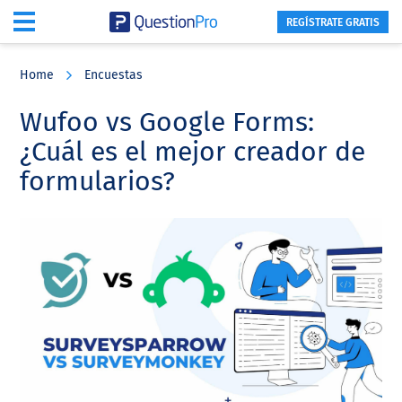
REGÍSTRATE GRATIS
Skip
Skip
Skip
to
to
to
Home
Encuestas
main
primary
footer
content
sidebar
Wufoo vs Google Forms:
¿Cuál es el mejor creador de
formularios?