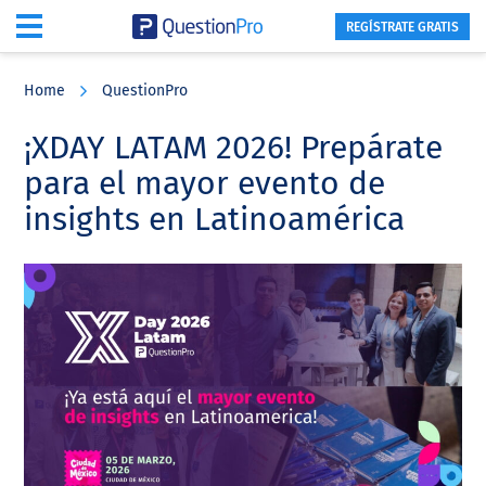
REGÍSTRATE GRATIS
Skip
Skip
Skip
to
to
to
Home
QuestionPro
main
primary
footer
content
sidebar
¡XDAY LATAM 2026! Prepárate
para el mayor evento de
insights en Latinoamérica