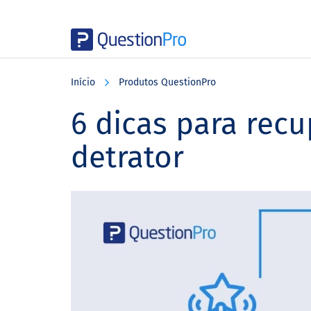
Skip
Skip
Skip
to
to
to
Início
Produtos QuestionPro
main
primary
footer
content
sidebar
6 dicas para recu
detrator