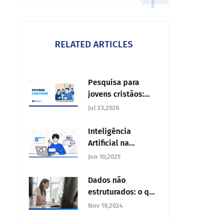
RELATED ARTICLES
Pesquisa para
jovens cristãos:
perguntas
Jul 23,2026
essenciais e como
aplicá-la
Inteligência
Artificial na
experiência do
Jun 10,2025
cliente: vantagens
e ferramentas
Dados não
estruturados: o que
são e para que
Nov 19,2024
servem?