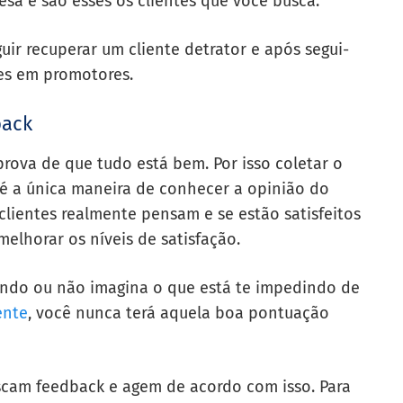
esa e são esses os clientes que você busca.
ir recuperar um cliente detrator e após segui-
res em promotores.
back
prova de que tudo está bem. Por isso coletar o
 é a única maneira de conhecer a opinião do
lientes realmente pensam e se estão satisfeitos
elhorar os níveis de satisfação.
ando ou não imagina o que está te impedindo de
ente
, você nunca terá aquela boa pontuação
scam feedback e agem de acordo com isso. Para