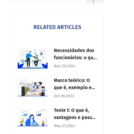
RELATED ARTICLES
Necessidades dos
funcionários: o que
são e dicas
Nov 29,2024
Marco teórico: O
que é, exemplo e
como produzir
Oct 09,2023
Teste t: O que é,
vantagens e passos
para realizar
May 27,2024