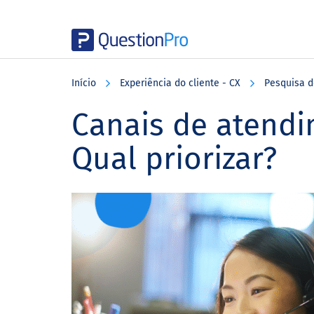
Skip
Skip
Skip
to
to
to
Início
Experiência do cliente - CX
Pesquisa d
main
primary
footer
content
sidebar
Canais de atendi
Qual priorizar?