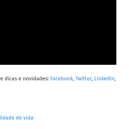
re dicas e novidades:
Facebook
,
Twitter
,
Linkedin
,
lidade de vida