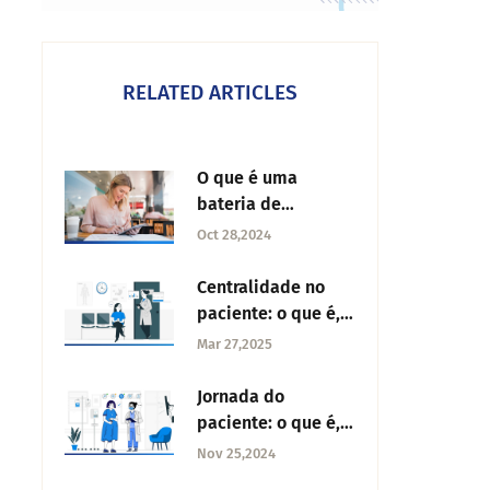
RELATED ARTICLES
O que é uma
bateria de
perguntas?
Oct 28,2024
Centralidade no
paciente: o que é,
importância e
Mar 27,2025
exemplos
Jornada do
paciente: o que é,
benefícios e
Nov 25,2024
etapas para