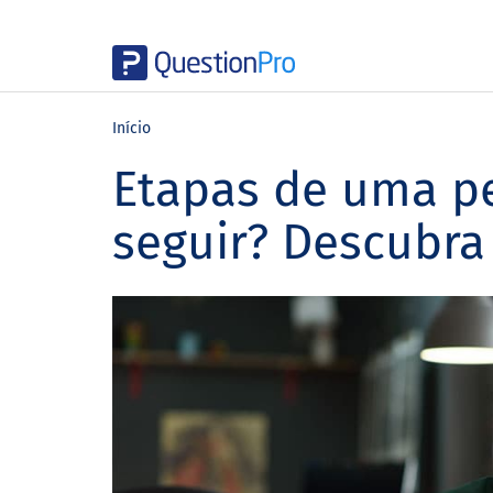
Skip
Skip
Skip
to
to
to
Início
main
primary
footer
Etapas de uma pe
content
sidebar
seguir? Descubra